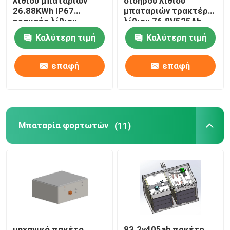
λίθιου μπαταριών
σιδήρου λίθιου
26.88KWh IP67
μπαταριών τρακτέρ
τρακτέρ λίθιου
λίθιου 76.8V525Ah
40.32KWh
Καλύτερη τιμή
Καλύτερη τιμή
επαφή
επαφή
Μπαταρία φορτωτών
(11)
μηχανικό πακέτο
83.2v405ah πακέτο