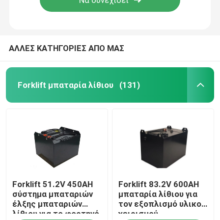
ΑΛΛΕΣ ΚΑΤΗΓΟΡΙΕΣ ΑΠΟ ΜΑΣ
Forklift μπαταρία λίθιου
(131)
Σπίτι
Forklift 51.2V 450AH
Forklift 83.2V 600AH
Προϊόντα
σύστημα μπαταριών
μπαταρία λίθιου για
έλξης μπαταριών
τον εξοπλισμό υλικού
λίθιου για το φορτηγό
χειρισμού
Περίπου εμείς