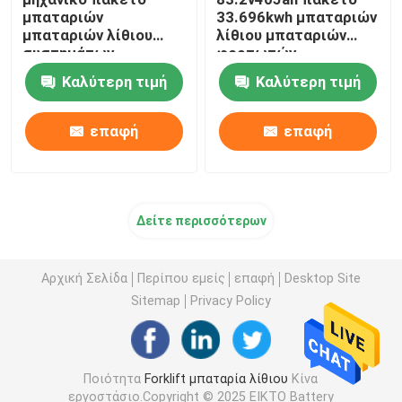
μπαταριών
33.696kwh μπαταριών
μπαταριών λίθιου
λίθιου μπαταριών
συστημάτων
φορτωτών
φορτωτών
Καλύτερη τιμή
Καλύτερη τιμή
μπαταριών
φορτωτών 614.4V
255Ah
επαφή
επαφή
Δείτε περισσότερων
Αρχική Σελίδα
Περίπου εμείς
επαφή
Desktop Site
Sitemap
Privacy Policy
Ποιότητα
Forklift μπαταρία λίθιου
Κίνα
εργοστάσιο.Copyright © 2025 EIKTO Battery