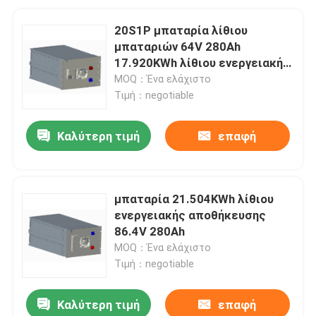
20S1P μπαταρία λίθιου
μπαταριών 64V 280Ah
17.920KWh λίθιου ενεργειακής
αποθήκευσης
MOQ：Ένα ελάχιστο
Τιμή：negotiable
Καλύτερη τιμή
επαφή
μπαταρία 21.504KWh λίθιου
ενεργειακής αποθήκευσης
86.4V 280Ah
MOQ：Ένα ελάχιστο
Τιμή：negotiable
Καλύτερη τιμή
επαφή