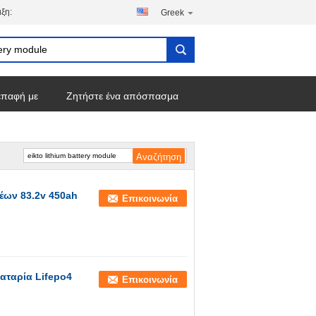
ξη:
Greek
επαφή με
Ζητήστε ένα απόσπασμα
έων 83.2v 450ah
Επικοινωνία
αταρία Lifepo4
Επικοινωνία