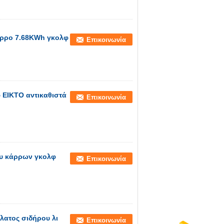
κάρρο 7.68KWh γκολφ
Επικοινωνία
 EIKTO αντικαθιστά
Επικοινωνία
ου κάρρων γκολφ
Επικοινωνία
λατος σιδήρου λι
Επικοινωνία