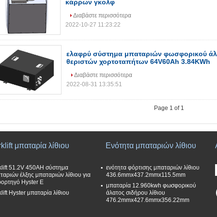
κάρρων γκολφ
Διαβάστε περισσότερα
2022-10-27 11:23:22
ελαφρύ σύστημα μπαταριών φωσφορικού άλα
θεριστών χορτοταπήτων 64V60Ah 3.84KWh
Διαβάστε περισσότερα
2022-08-31 13:35:51
Page 1 of 1
klift μπαταρία λίθιου
Ενότητα μπαταριών λίθιου
klift 51.2V 450AH σύστημα
ενότητα φόρτισης μπαταριών λίθιου
ταριών έλξης μπαταριών λίθιου για
436.6mmx437.2mmx115.5mm
φορτηγό Hyster Ε
μπαταρία 12.960kwh φωσφορικού
klift Hyster μπαταρία λίθιου
άλατος σιδήρου λίθιου
476.2mmx427.6mmx356.22mm