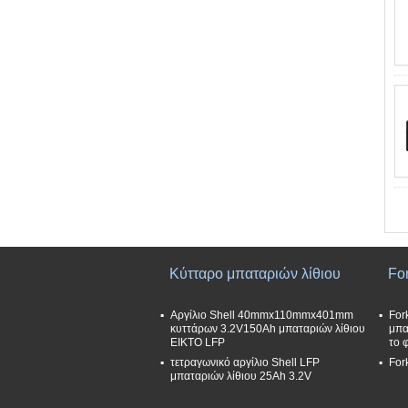
Κύτταρο μπαταριών λίθιου
For
Αργίλιο Shell 40mmx110mmx401mm
For
κυττάρων 3.2V150Ah μπαταριών λίθιου
μπα
EIKTO LFP
το 
τετραγωνικό αργίλιο Shell LFP
For
μπαταριών λίθιου 25Ah 3.2V