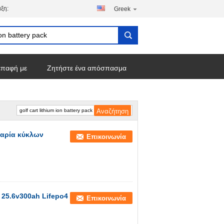
ξη:
Greek
επαφή με
Ζητήστε ένα απόσπασμα
ταρία κύκλων
Επικοινωνία
25.6v300ah Lifepo4
Επικοινωνία