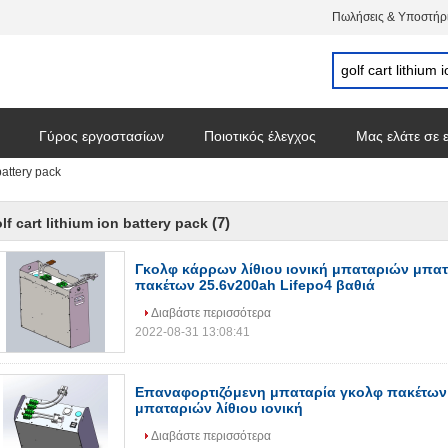
Πωλήσεις & Υποστήρι
Γύρος εργοστασίων
Ποιοτικός έλεγχος
Μας ελάτε σε 
 battery pack
(7)
lf cart lithium ion battery pack
Γκολφ κάρρων λίθιου ιονική μπαταριών μπα
πακέτων 25.6v200ah Lifepo4 βαθιά
Διαβάστε περισσότερα
2022-08-31 13:08:41
Επαναφορτιζόμενη μπαταρία γκολφ πακέτων 
μπαταριών λίθιου ιονική
Διαβάστε περισσότερα