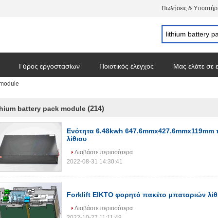
Πωλήσεις & Υποστήρι
Γύρος εργοστασίων
Ποιοτικός έλεγχος
Μας ελάτε σε 
k module
(214)
thium battery pack module
Ενότητα 6.48kwh 647.6mmx427.6mmx119mm 
λίθιου
Διαβάστε περισσότερα
2022-08-31 14:30:41
Forklift EIKTO φορητό πακέτο μπαταριών λίθ
Διαβάστε περισσότερα
2022-10-27 11:11:49