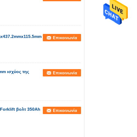
mmx437.2mmx115.5mm
Επικοινωνία
mm ισχύος της
Επικοινωνία
 Forklift βολτ 350Ah
Επικοινωνία