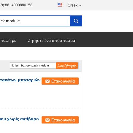
ξη:
86--4000880158
Greek
επαφή με
Ζητήστε ένα απόσπασμα
πακέτων μπαταριών
Επικοινωνία
ιου χωρίς αντίβαρο
Επικοινωνία