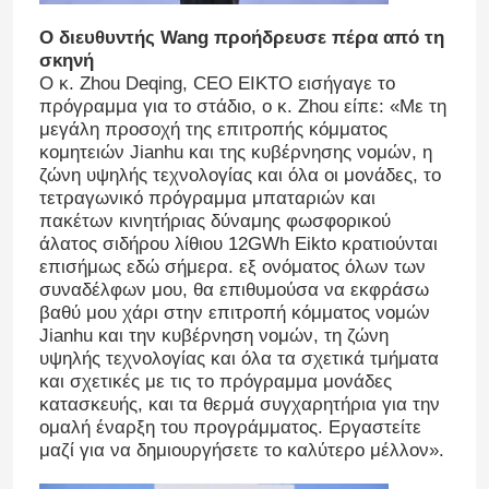
Ο διευθυντής Wang προήδρευσε πέρα από τη
σκηνή
Ο κ. Zhou Deqing, CEO EIKTO εισήγαγε το
πρόγραμμα για το στάδιο, ο κ. Zhou είπε: «Με τη
μεγάλη προσοχή της επιτροπής κόμματος
κομητειών Jianhu και της κυβέρνησης νομών, η
ζώνη υψηλής τεχνολογίας και όλα οι μονάδες, το
τετραγωνικό πρόγραμμα μπαταριών και
πακέτων κινητήριας δύναμης φωσφορικού
άλατος σιδήρου λίθιου 12GWh Eikto κρατιούνται
επισήμως εδώ σήμερα. εξ ονόματος όλων των
συναδέλφων μου, θα επιθυμούσα να εκφράσω
βαθύ μου χάρι στην επιτροπή κόμματος νομών
Jianhu και την κυβέρνηση νομών, τη ζώνη
Σπίτι
υψηλής τεχνολογίας και όλα τα σχετικά τμήματα
και σχετικές με τις το πρόγραμμα μονάδες
κατασκευής, και τα θερμά συγχαρητήρια για την
Προϊόντα
ομαλή έναρξη του προγράμματος. Εργαστείτε
μαζί για να δημιουργήσετε το καλύτερο μέλλον».
Περίπου εμείς