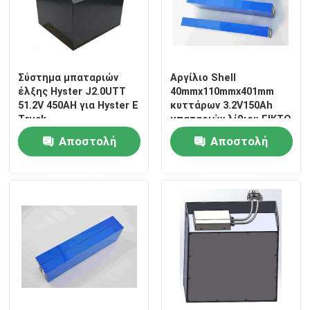
Σύστημα μπαταριών
Αργίλιο Shell
έλξης Hyster J2.0UTT
40mmx110mmx401mm
51.2V 450AH για Hyster E
κυττάρων 3.2V150Ah
Truck
μπαταριών λίθιου EIKTO
LFP
Αποστολή
Αποστολή
ερώτησης
ερώτησης