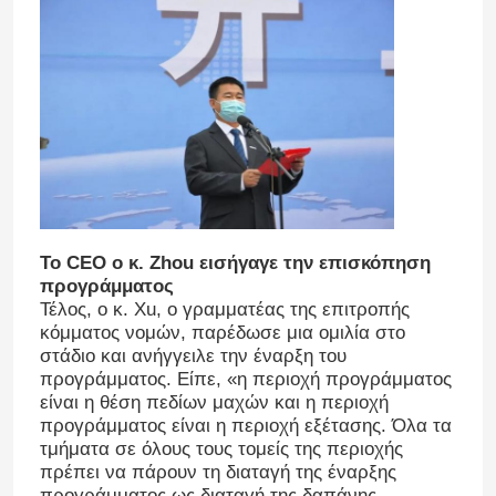
Γύρος εργοστασίων
Ποιοτικός έλεγχος
Μας ελάτε σε επαφή με
Το CEO ο κ. Zhou εισήγαγε την επισκόπηση
Ζητήστε ένα απόσπασμα
προγράμματος
Τέλος, ο κ. Xu, ο γραμματέας της επιτροπής
κόμματος νομών, παρέδωσε μια ομιλία στο
Forklift μπαταρία λίθιου
στάδιο και ανήγγειλε την έναρξη του
προγράμματος. Είπε, «η περιοχή προγράμματος
είναι η θέση πεδίων μαχών και η περιοχή
Μπαταρία λίθιου γιοτ
προγράμματος είναι η περιοχή εξέτασης. Όλα τα
τμήματα σε όλους τους τομείς της περιοχής
πρέπει να πάρουν τη διαταγή της έναρξης
Μπαταρία λίθιου ενεργειακής αποθήκευσης
προγράμματος ως διαταγή της δαπάνης