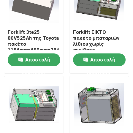
Προϊόντα
Forklift 3te25
Forklift EIKTO
Forklift μπαταρία λίθιου
80V525Ah της Toyota
πακέτο μπαταριών
πακέτο
λίθιου χωρίς
1156mmx659mmx784mm
αντίβαρο
Μπαταρία λίθιου γιοτ
μπαταριών
Αποστολή
Αποστολή
ερώτησης
ερώτησης
Μπαταρία λίθιου ενεργειακής αποθήκευσης
Μπαταρία τρακτέρ λίθιου
Μπαταρία φορτωτών
Μπαταρία εκσκαφέων