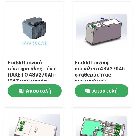
Forklift ιονικό
Forklift ιονική
σύστημα όλος--ένα
ασφάλεια 48V270Ah
ΠΑΚΕΤΟ 48V270Ah-
σταθερότητας
IP67 μπαταριών
συστημάτων
λίθιου
μπαταριών λίθιου
Αποστολή
Αποστολή
Σπίτι
ερώτησης
ερώτησης
Σχετικά με εμάς
Επαφές