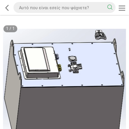
1
/
1