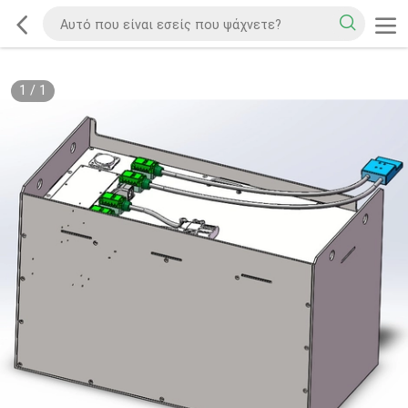
1
/
1