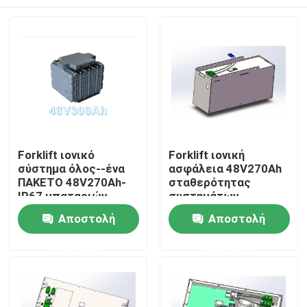
Forklift ιονικό
Forklift ιονική
σύστημα όλος--ένα
ασφάλεια 48V270Ah
ΠΑΚΕΤΟ 48V270Ah-
σταθερότητας
IP67 μπαταριών
συστημάτων
λίθιου
μπαταριών λίθιου
Σπίτι
Αποστολή
Αποστολή
ερώτησης
ερώτησης
Προϊόντα
Περίπου εμείς