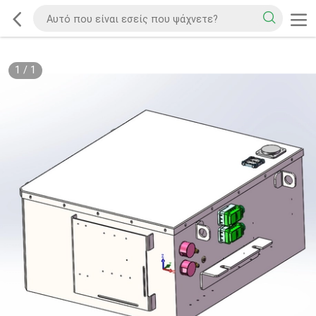
1
/
1