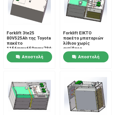
Γύρος εργοστασίων
Ποιοτικός έλεγχος
Forklift 3te25
Forklift EIKTO
80V525Ah της Toyota
πακέτο μπαταριών
πακέτο
λίθιου χωρίς
Μας ελάτε σε επαφή με
1156mmx659mmx784mm
αντίβαρο
μπαταριών
Αποστολή
Αποστολή
Ζητήστε ένα απόσπασμα
ερώτησης
ερώτησης
Forklift μπαταρία λίθιου
Μπαταρία λίθιου γιοτ
Μπαταρία λίθιου ενεργειακής αποθήκευσης