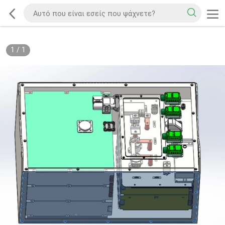
1
/
1