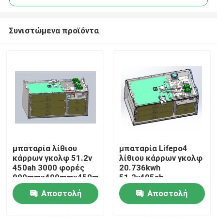
Συνιστώμενα προϊόντα
μπαταρία λίθιου
μπαταρία Lifepo4
Σπίτι
κάρρων γκολφ 51.2v
λίθιου κάρρων γκολφ
450ah 3000 φορές
20.736kwh
900mmx490mmx450mm
51.2v405ah
Προϊόντα
επαναφορτιζόμενη
Αποστολή
Αποστολή
ερώτησης
ερώτησης
Περίπου εμείς