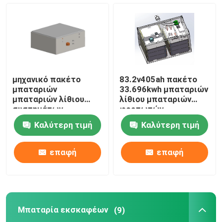
μηχανικό πακέτο
83.2v405ah πακέτο
μπαταριών
33.696kwh μπαταριών
μπαταριών λίθιου
λίθιου μπαταριών
συστημάτων
φορτωτών
φορτωτών
Καλύτερη τιμή
Καλύτερη τιμή
μπαταριών
φορτωτών 614.4V
255Ah
επαφή
επαφή
Μπαταρία εκσκαφέων
(9)