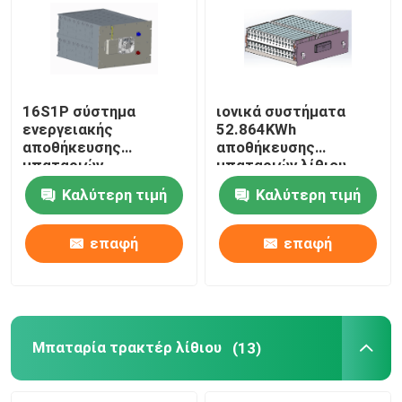
16S1P σύστημα
ιονικά συστήματα
ενεργειακής
52.864KWh
αποθήκευσης
αποθήκευσης
μπαταριών
μπαταριών λίθιου
51.2V280Ah
188.8V 280Ah
Καλύτερη τιμή
Καλύτερη τιμή
14.336KWh λίθιου
ενεργειακής
αποθήκευσης
επαφή
επαφή
Μπαταρία τρακτέρ λίθιου
(13)