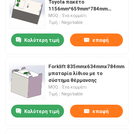
Toyota πακέτο
1156mm*659mm*784mm
μπαταριών
MOQ：Ένα κομμάτι
Τιμή：Negotiable
Καλύτερη τιμή
επαφή
Forklift 835mmx634mmx784mm
μπαταρία λίθιου με το
σύστημα θέρμανσης
MOQ：Ένα κομμάτι
Τιμή：Negotiable
Καλύτερη τιμή
επαφή