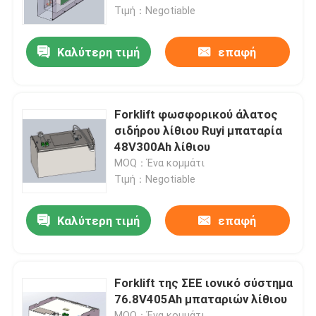
μπαταριών φωσφορικού
Τιμή：Negotiable
άλατος σιδήρου λίθιου)
Προϊόντα
Καλύτερη τιμή
επαφή
Forklift μπαταρία λίθιου
Forklift φωσφορικού άλατος
Μπαταρία λίθιου γιοτ
σιδήρου λίθιου Ruyi μπαταρία
48V300Ah λίθιου
MOQ：Ένα κομμάτι
Μπαταρία λίθιου ενεργειακής αποθήκευσης
Τιμή：Negotiable
Μπαταρία τρακτέρ λίθιου
Καλύτερη τιμή
επαφή
Μπαταρία φορτωτών
Forklift της ΣΕΕ ιονικό σύστημα
76.8V405Ah μπαταριών λίθιου
Μπαταρία εκσκαφέων
MOQ：Ένα κομμάτι