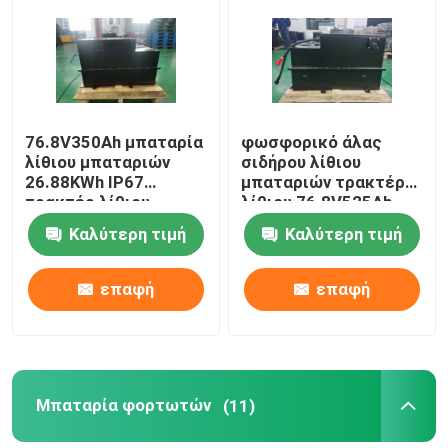
76.8V350Ah μπαταρία
φωσφορικό άλας
λίθιου μπαταριών
σιδήρου λίθιου
26.88KWh IP67
μπαταριών τρακτέρ
τρακτέρ λίθιου
λίθιου 76.8V525Ah
40.32KWh
Καλύτερη τιμή
Καλύτερη τιμή
επαφή
επαφή
Μπαταρία φορτωτών
(11)