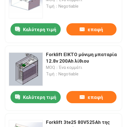
Τιμή：Negotiable
Μπαταρία λίθιου κάρρων γκολφ
Καλύτερη τιμή
επαφή
Μπαταρία λίθιου θεριστών χορτοταπήτων
Hob μπαταρία
Forklift EIKTO μόνιμη μπαταρία
12.8v 200Ah λίθιου
MOQ：Ένα κομμάτι
Ηλεκτρική μπαταρία λίθιου τρυπανιών
Τιμή：Negotiable
Κύτταρο μπαταριών λίθιου
Καλύτερη τιμή
επαφή
Ενότητα μπαταριών λίθιου
Forklift 3te25 80V525Ah της