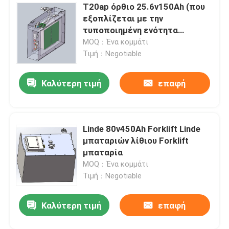
T20ap όρθιο 25.6v150Ah (που
εξοπλίζεται με την
τυποποιημένη ενότητα
μπαταριών φωσφορικού
MOQ：Ένα κομμάτι
άλατος σιδήρου λίθιου 8-
Τιμή：Negotiable
κυττάρων)
Καλύτερη τιμή
επαφή
Linde 80v450Ah Forklift Linde
μπαταριών λίθιου Forklift
μπαταρία
MOQ：Ένα κομμάτι
Τιμή：Negotiable
Καλύτερη τιμή
επαφή