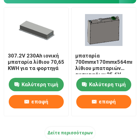
307.2V 230Ah ιονική
μπαταρία
μπαταρία λίθιου 70,65
700mmx170mmx564mm
KWH για τα φορτηγά
λίθιου μπαταριών
εκσκαφέων 25.6V
210Ah
Καλύτερη τιμή
Καλύτερη τιμή
επαφή
επαφή
Δείτε περισσότερων