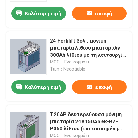
Καλύτερη τιμή
επαφή
24 Forklift βολτ μόνιμη
μπαταρία λίθιου μπαταριών
300Ah λίθιου με τη λειτουργία
θέρμανσης
MOQ：Ένα κομμάτι
Τιμή：Negotiable
Καλύτερη τιμή
επαφή
Σπίτι
T20AP δευτερεύουσα μόνιμη
Σχετικά με εμάς
μπαταρία 24V150Ah ek-BZ-
P060 λίθιου (τυποποιημένη
ενότητα με 8 κύτταρα
Επαφές
MOQ：Ένα κομμάτι