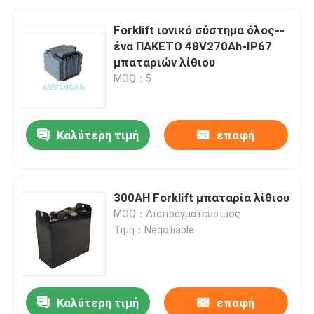
Forklift ιονικό σύστημα όλος--
ένα ΠΑΚΕΤΟ 48V270Ah-IP67
μπαταριών λίθιου
MOQ：5
Καλύτερη τιμή
επαφή
300AH Forklift μπαταρία λίθιου
MOQ：Διαπραγματεύσιμος
Τιμή：Negotiable
Καλύτερη τιμή
επαφή